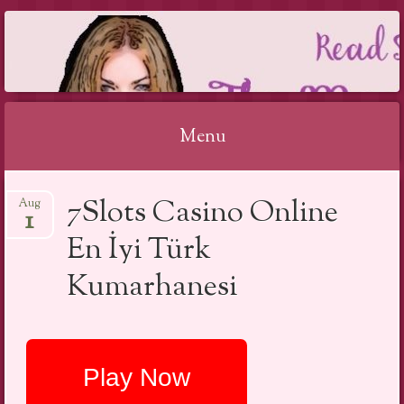
THE MAGIC OF
MAKING UP
REVIEW 2019
Menu
Skip
7Slots Casino Online ️
Aug
to
1
content
En İyi Türk
Kumarhanesi
Play Now