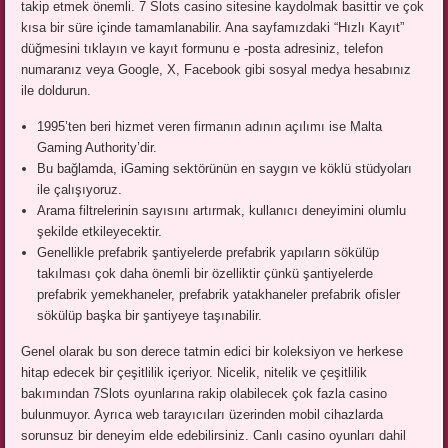
takip etmek önemli. 7 Slots casino sitesine kaydolmak basittir ve çok
kısa bir süre içinde tamamlanabilir. Ana sayfamızdaki “Hızlı Kayıt”
düğmesini tıklayın ve kayıt formunu e -posta adresiniz, telefon
numaranız veya Google, X, Facebook gibi sosyal medya hesabınız
ile doldurun.
1995’ten beri hizmet veren firmanın adının açılımı ise Malta
Gaming Authority’dir.
Bu bağlamda, iGaming sektörünün en saygın ve köklü stüdyoları
ile çalışıyoruz.
Arama filtrelerinin sayısını artırmak, kullanıcı deneyimini olumlu
şekilde etkileyecektir.
Genellikle prefabrik şantiyelerde prefabrik yapıların sökülüp
takılması çok daha önemli bir özelliktir çünkü şantiyelerde
prefabrik yemekhaneler, prefabrik yatakhaneler prefabrik ofisler
sökülüp başka bir şantiyeye taşınabilir.
Genel olarak bu son derece tatmin edici bir koleksiyon ve herkese
hitap edecek bir çeşitlilik içeriyor. Nicelik, nitelik ve çeşitlilik
bakımından 7Slots oyunlarına rakip olabilecek çok fazla casino
bulunmuyor. Ayrıca web tarayıcıları üzerinden mobil cihazlarda
sorunsuz bir deneyim elde edebilirsiniz. Canlı casino oyunları dahil