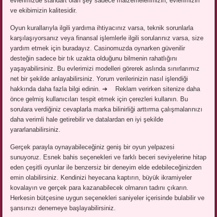
evlerimizde standart olan şey sadece malzemelerimizin, evlerimizin
ve ekibimizin kalitesidir.
Oyun kurallarıyla ilgili yardıma ihtiyacınız varsa, teknik sorunlarla
karşılaşıyorsanız veya finansal işlemlerle ilgili sorularınız varsa, size
yardım etmek için buradayız. Casinomuzda oynarken güvenilir
desteğin sadece bir tık uzakta olduğunu bilmenin rahatlığını
yaşayabilirsiniz. Bu evlerimizi modelleri görerek aslında sınırlarımız
net bir şekilde anlayabilirsiniz. Yorum verilerinizin nasıl işlendiği
hakkında daha fazla bilgi edinin. ➔ Reklam verirken sitenize daha
önce gelmiş kullanıcıları tespit etmek için çerezleri kullanın. Bu
sorulara verdiğiniz cevaplarla marka bilinirliği arttırma çalışmalarınızı
daha verimli hale getirebilir ve datalardan en iyi şekilde
yararlanabilirsiniz.
Gerçek parayla oynayabileceğiniz geniş bir oyun yelpazesi
sunuyoruz. Esnek bahis seçenekleri ve farklı beceri seviyelerine hitap
eden çeşitli oyunlar ile benzersiz bir deneyim elde edebileceğinizden
emin olabilirsiniz. Kendinizi heyecana kaptırın, büyük ikramiyeler
kovalayın ve gerçek para kazanabilecek olmanın tadını çıkarın.
Herkesin bütçesine uygun seçenekleri saniyeler içerisinde bulabilir ve
şansınızı denemeye başlayabilirsiniz.