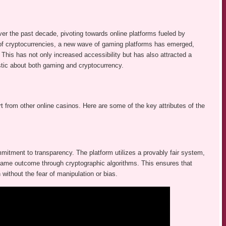
r the past decade, pivoting towards online platforms fueled by
 of cryptocurrencies, a new wave of gaming platforms has emerged,
. This has not only increased accessibility but has also attracted a
tic about both gaming and cryptocurrency.
rt from other online casinos. Here are some of the key attributes of the
itment to transparency. The platform utilizes a provably fair system,
 game outcome through cryptographic algorithms. This ensures that
 without the fear of manipulation or bias.