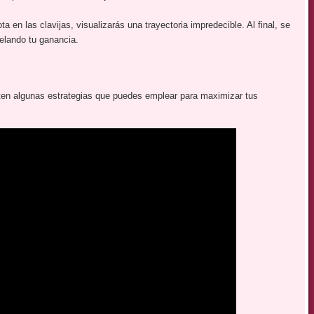
a en las clavijas, visualizarás una trayectoria impredecible. Al final, se
velando tu ganancia.
sten algunas estrategias que puedes emplear para maximizar tus