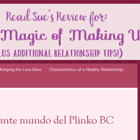
OF MAKING UP RE
Keeping the Love Alive
Characteristics of a Healthy Relationship
ante mundo del Plinko BC