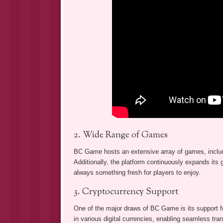
2. Wide Range of Games
BC Game hosts an extensive array of games, includin
Additionally, the platform continuously expands its
always something fresh for players to enjoy.
3. Cryptocurrency Support
One of the major draws of BC Game is its support f
in various digital currencies, enabling seamless tra