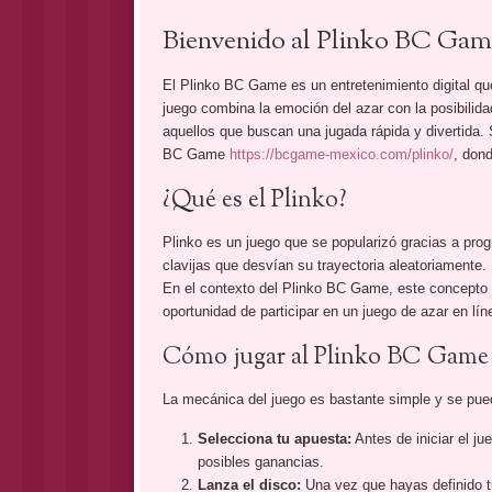
Bienvenido al Plinko BC Gam
El Plinko BC Game es un entretenimiento digital qu
juego combina la emoción del azar con la posibilida
aquellos que buscan una jugada rápida y divertida. 
BC Game
https://bcgame-mexico.com/plinko/
, dond
¿Qué es el Plinko?
Plinko es un juego que se popularizó gracias a pro
clavijas que desvían su trayectoria aleatoriamente. 
En el contexto del Plinko BC Game, este concepto se
oportunidad de participar en un juego de azar en lín
Cómo jugar al Plinko BC Game
La mecánica del juego es bastante simple y se pu
Selecciona tu apuesta:
Antes de iniciar el ju
posibles ganancias.
Lanza el disco:
Una vez que hayas definido tu