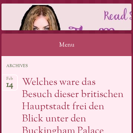
THE MAGIC OF
MAKING UP
REVIEW 2019
Menu
Skip
ARCHIVES
to
content
Welches ware das
Feb
14
Besuch dieser britischen
Hauptstadt frei den
Blick unter den
Buckingham Palace