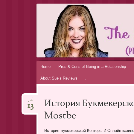
THE MAGIC 
MY PERSONAL EXPERIENCE
Skip
Home
Pros & Cons of Being in a Relationship
to
About Sue’s Reviews
.
content
История Букмекерск
Jul
13
Mostbe
История Букмекерской Конторы И Онлайн-казино