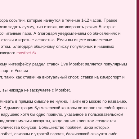
ра событий, которые начнутся в течение 1-12 часов. Правое
ожно задать сумму, тип ставки, активировать режим Быстрые
ассчитанные пари. А благодаря уведомлениям об обновлениях и
 ставки и играть с легкостью. Если вы ищете комплексные
в этом. Благодаря обширному списку популярных и нишевых
 каждого
mostbet бк
.
му интерфейсу раздел ставок Live Mostbet является популярным
спорт в России.
г, таких как ставки на виртуальный спорт, ставки на киберспорт и
вы никогда не заскучаете с Mostbet.
ачивать в прямом смысле не нужно. Найти его можно по названию,
К. Администрация букмекерской конторы оставляет за собой право
 нарушено хотя бы одно правило, указанное в пользовательском
подлежат мульти-аккаунты, когда одним клиентом создаются
оличества бонусов. Большинство проблем, из-за которых
ostbet, связаны с утратой пароля, блокировкой аккаунта либо