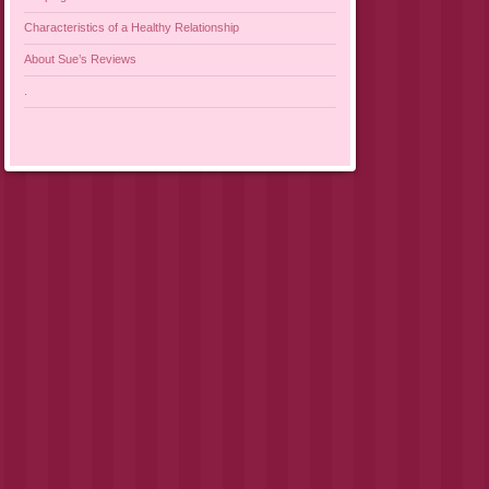
Characteristics of a Healthy Relationship
About Sue’s Reviews
.