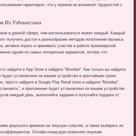
ользовании гарантирует, что у игроков не возникнет трудностей с
в Из Узбекистана
оков в данной сфере, чем воспользоваться может каждый. Каждый
жет получить доступ к разнообразию методов пополнения баланса.
и, активно играть и принимать участие в работе букмекерской
женно одним из самых интересных вариантов, потому что
то зайдите в App Store и найдите “Mostbet”. Как только вы найдете
е будет установлено на вашем устройстве в кратчайшие сроки.
 просто зайдите в Google Play Retail store и найдите “Mostbet”.
Установить”, и приложение будет установлено на вашем устройстве
нусов каждый день, выполняйте задания и получайте подарки от
име реального времени на текущие события, а также выбирать из
 коэффициентов. Онлайн-покер-рум позволяет игрокам