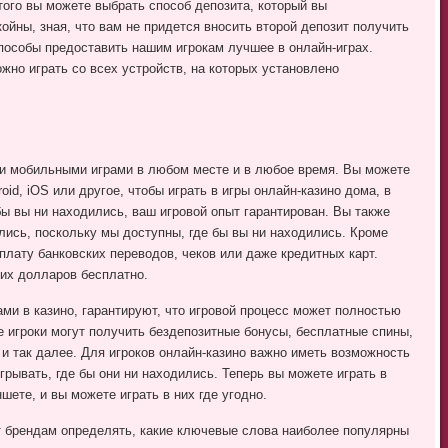
ого вы можете выбрать способ депозита, который вы
ойны, зная, что вам не придется вносить второй депозит получить
особы предоставить нашим игрокам лучшее в онлайн-играх.
ожно играть со всех устройств, на которых установлено
ми мобильными играми в любом месте и в любое время. Вы можете
id, iOS или другое, чтобы играть в игры онлайн-казино дома, в
бы вы ни находились, ваш игровой опыт гарантирован. Вы также
ились, поскольку мы доступны, где бы вы ни находились. Кроме
плату банковских переводов, чеков или даже кредитных карт.
ких долларов бесплатно.
ми в казино, гарантируют, что игровой процесс может полностью
 игроки могут получить бездепозитные бонусы, бесплатные спины,
и так далее. Для игроков онлайн-казино важно иметь возможность
грывать, где бы они ни находились. Теперь вы можете играть в
ете, и вы можете играть в них где угодно.
 брендам определять, какие ключевые слова наиболее популярны