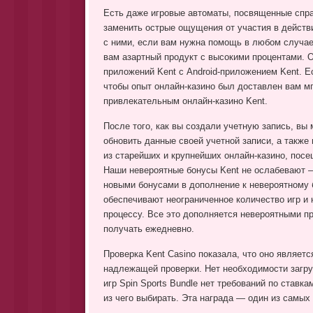
Есть даже игровые автоматы, посвященные спра
заменить острые ощущения от участия в действи
с ними, если вам нужна помощь в любом случае,
вам азартный продукт с высокими процентами. О
приложений Kent с Android-приложением Kent. Ес
чтобы опыт онлайн-казино был доставлен вам мг
привлекательным онлайн-казино Kent.
После того, как вы создали учетную запись, вы
обновить данные своей учетной записи, а такж
из старейших и крупнейших онлайн-казино, посе
Наши невероятные бонусы Kent не ослабевают – 
новыми бонусами в дополнение к невероятному б
обеспечивают неограниченное количество игр и 
процессу. Все это дополняется невероятными п
получать ежедневно.
Проверка Kent Casino показала, что оно являетс
надлежащей проверки. Нет необходимости загру
игр Spin Sports Bundle нет требований по ставк
из чего выбирать. Эта награда — один из самы