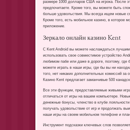
размере 1000 долларов США на игрока. После эт
предпочитаете. Кроме того, вы можете быть спок
больше удовольствия. Мы всегда ищем новые сп
Кроме того, есть мобильное казино, в которое м
приложение.
Зеркало онлайн казино Kent
С Kent Android вы можете наслаждаться лучши
использовать свое совместимое устройство Andro
любимом пабе или даже в дороге, поэтому, где 
можете играть в наши игры, где бы вы ни наход
того, нет никаких дополнительных комиссий за о
Казино Kent предлагает заманчивые 500 канадс
Все эти функции, предоставляемые живыми игра
отличаться от игры на вашем компьютере. Новые
денежные бонусы, членство в клубе лояльности 
получать удовольствие от игр и продолжать выи
наши игры на своем мобильном телефоне и планш
Инструмент подсказки ключевых слов позволяет