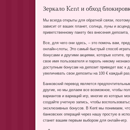
Зеркало Kent и обход блокиров
Мы всегда открыты для обратной связи, поэтому
зависит от ваших планет, солнца, луны и асценд
приветственному пакету без внесения депозита,
Все, для чего они здесь, – это помочь вам, пре
онлайн-слоты, Это самый быстрый способ играть
бонусами и другими акциями, которые хотите, п
свое имя пользователя и пароль никому незнак
доступным бонусам на депозит приведет вас к д
увеличивать свои депозиты на 100 € каждый раз,
Банковский перевод является предпочтительным
другие, но мы делаем все возможное, чтобы по
вариантов и вариаций игр, многие из которых мо
создайте учетную запись, чтобы воспользовать
эксклюзивных бонусов. В Kent мы понимаем, что 
банковских операций через нашу простую в испо
станет вашим первым выбором для онлайн-игр.