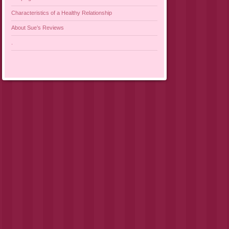
Characteristics of a Healthy Relationship
About Sue’s Reviews
.