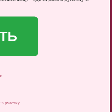
ТЬ
ии
 в рулетку