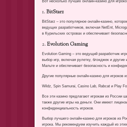
Вот несколько лучших онлайн-казино для игроко
1.
BitStarz
BitStarz – это популярное онлайн-казино, котор
ведущих разработчиков, включая NetEnt, Microga
в Курильских островах и обеспечивает безопасн
2.
Evolution Gaming
Evolution Gaming – это ведущий разработчик иг
выбор игр, включая рулетку, блэкджек и другие 
Мальте и обеспечивает безопасность и конфиде
Другие популярные онлайн-казино для игроков и
Wildz, Spin Samurai, Casino Lab, Rabcat и Play Fo
Все эти казино предлагают игрокам из России ш
также другие игры на деньги. Они имеют лиценз
конфиденциальность игроков.
Выбор лучшего онлайн-казино для игроков из Ро
игрока. Мы рекомендуем изучить каждый из этих