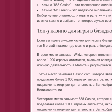
Казино “888 Casino” – это проверенное онлай
Казино “Mr Green” – это надежное онлайн-каз
Выбор лучшего казино для игры в рулетку – это
из этих казино и выбрать то, которое лучше вс
Топ-5 казино для игры в блэкдж
Если вы ищете лучшие казино для игры в блэкд
топ-5 онлайн казино, где можно играть в блэкдже
Второе место занимает Wildz, которое является
более 1 000 игровых автоматов, включая блэкдже
игорную деятельность в Мальте и регулируется
Третье место занимает Casino.com, которое явл
предлагает более 1 000 игровых автоматов, вклю
лицензию на игорную деятельность в Великобри
Великобритании.
Четвертое место занимает 888 Casino, которое я
предлагает более 1 000 игровых автоматов, вклю
лицензию на игорную деятельность в Великобри