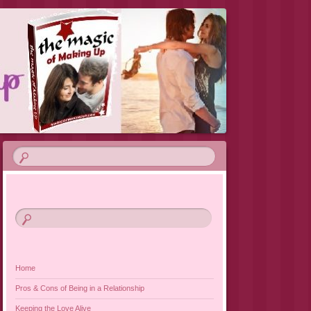
VIEW 2019
Home
Pros & Cons of Being in a Relationship
Keeping the Love Alive