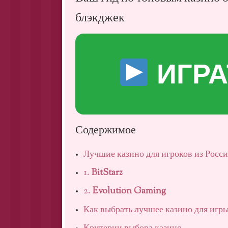
блэкджек
ИГРА
Содержимое
Лучшие казино для игроков из Росс
1.
BitStarz
2.
Evolution Gaming
Как выбрать лучшее казино для игры